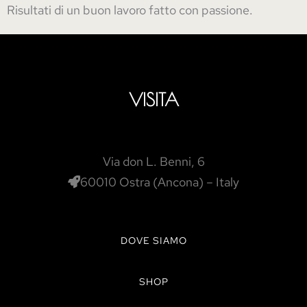
Risultati di un buon lavoro fatto con passione.
VISITA
Via don L. Benni, 6
60010 Ostra (Ancona) – Italy
DOVE SIAMO
SHOP