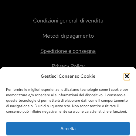
Condizioni generali di vendita
Metodi di pagamento
Spedizione e consegna
Privacy Policy
Gestisci Consenso Cookie
Cookie Policy
Per fornire le migliori esperienze, utilizziamo tecnologie come i cookie per
memorizzare e/o accedere alle informazioni del dispositivo. Il consenso a
queste tecnologie ci permetterà di elaborare dati come il comportamento
di navigazione o ID unici su questo sito. Non acconsentire o ritirare il
consenso può influire negativamente su alcune caratteristiche e funzioni.
Accetta